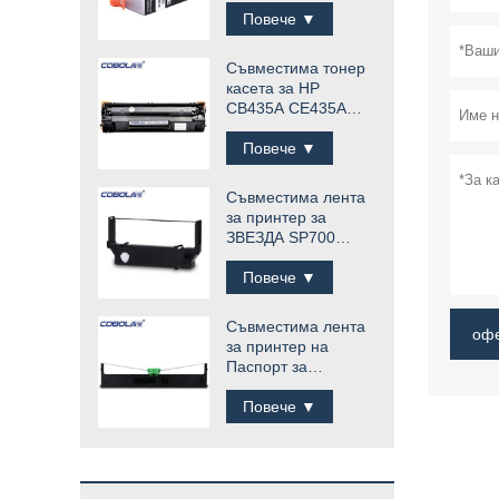
Повече ▼
Съвместима тонер
касета за HP
CB435A CE435A
35A
Повече ▼
Съвместима лента
за принтер за
ЗВЕЗДА SP700
RC700B
Повече ▼
Съвместима лента
оф
за принтер на
Паспорт за
Compuprint SP40
плюс SP40 +
Повече ▼