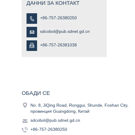
ДАННИ ЗА КОНТАКТ
+86-757-26380250

sdcobol@pub.sdnet.gd.cn

+86-757-26381038

ОБАДИ СЕ

No. 8, JiQing Road, Ronggui, Shunde, Foshan City,
провинция Guangdong, Китай

sdcobol@pub.sdnet.gd.cn

+86-757-26380250