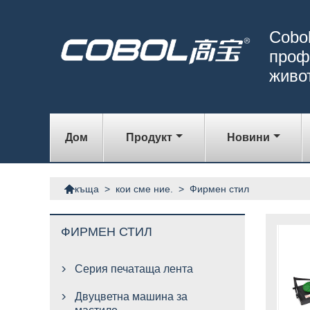
Cobol
проф
живо
Дом
Продукт
Новини

>
кои сме ние.
>
Фирмен стил
къща
ФИРМЕН СТИЛ
Серия печатаща лента

Двуцветна машина за
