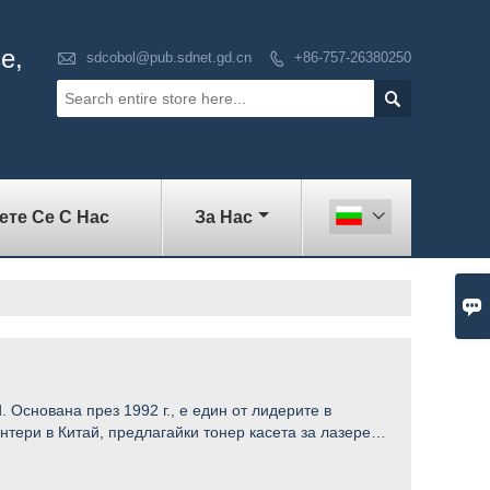
е,

sdcobol@pub.sdnet.gd.cn
+86-757-26380250


те Се С Нас
За Нас


d. Основана през 1992 г., е един от лидерите в
нтери в Китай, предлагайки тонер касета за лазерен
мастило, комплекти за презареждане и аксесоари.
адратни метра и имаме повече от 200 служители, от