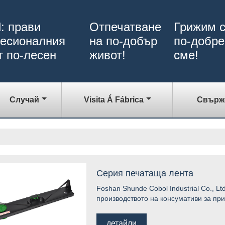
: прави
Отпечатване
Грижим с
есионалния
на по-добър
по-добре
т по-лесен
живот!
сме!
Случай
Visita Á Fábrica
Свърже
Серия печатаща лента
Foshan Shunde Cobol Industrial Co., Lt
производството на консумативи за при
принтер, ленти за принтер, касети с 
Нашите съоръжения обхващат 6 000 кв
детайли