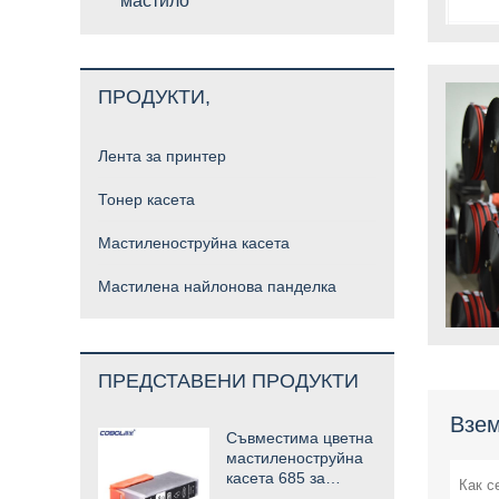
мастило
ПРОДУКТИ,
Лента за принтер
Тонер касета
Мастиленоструйна касета
Мастилена найлонова панделка
ПРЕДСТАВЕНИ ПРОДУКТИ
Взем
Съвместима цветна
мастиленоструйна
касета 685 за
струен принтер HP