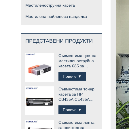
Мастиленоструйна касета
Мастилена найлонова панделка
ПРЕДСТАВЕНИ ПРОДУКТИ
Съвместима цветна
мастиленоструйна
касета 685 за
струен принтер HP
Повече ▼
Съвместима тонер
касета за HP
CB435A CE435A
35A
Повече ▼
Съвместима лента
за принтер за