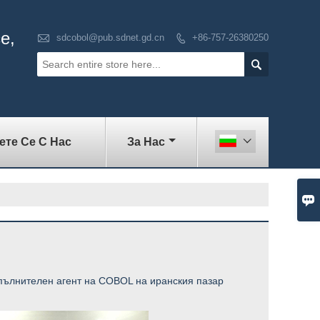
е,

sdcobol@pub.sdnet.gd.cn
+86-757-26380250


те Се С Нас
За Нас


пълнителен агент на COBOL на иранския пазар