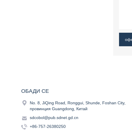
оф
ОБАДИ СЕ

No. 8, JiQing Road, Ronggui, Shunde, Foshan City,
провинция Guangdong, Китай

sdcobol@pub.sdnet.gd.cn

+86-757-26380250