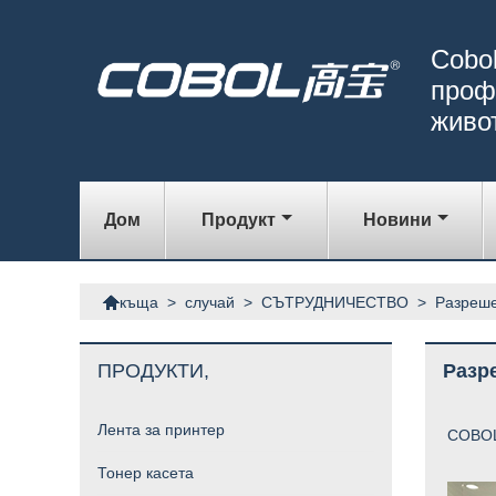
Cobol
проф
живо
Дом
Продукт
Новини

>
случай
>
СЪТРУДНИЧЕСТВО
>
Разреше
къща
ПРОДУКТИ,
Разр
Лента за принтер
COBOL 
Тонер касета