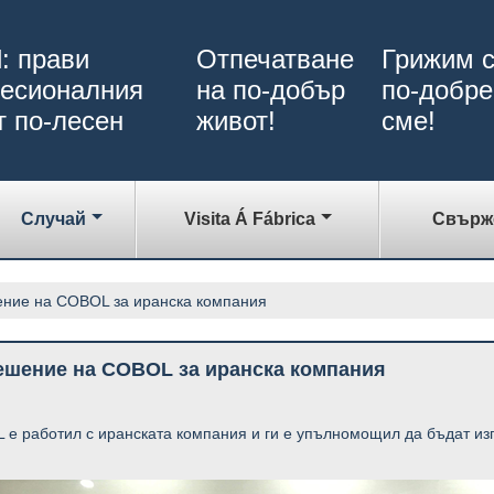
: прави
Отпечатване
Грижим с
есионалния
на по-добър
по-добре
т по-лесен
живот!
сме!
Случай
Visita Á Fábrica
Свърже
ние на COBOL за иранска компания
ешение на COBOL за иранска компания
е работил с иранската компания и ги е упълномощил да бъдат из