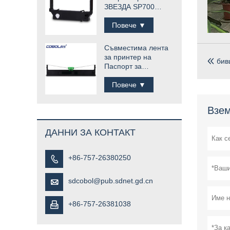
ЗВЕЗДА SP700
RC700B
Повече ▼
Съвместима лента
за принтер на
бив

Паспорт за
Compuprint SP40
плюс SP40 +
Повече ▼
Взем
ДАННИ ЗА КОНТАКТ
+86-757-26380250

sdcobol@pub.sdnet.gd.cn

+86-757-26381038
